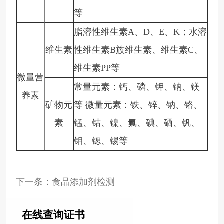
等
脂溶性维生素
A、D、E、K；水溶
维生素
性维生素B族维生素、维生素C、
维生素PP等
微量营
常量元素：钙、磷、钾、钠、镁
养素
矿物元
等
微量元素：铁、锌、钠、铬、
素
锰、钴、镍、氟、碘、硒、钒、
钼、锶、锡等
下一条：食品添加剂检测
在线查询证书