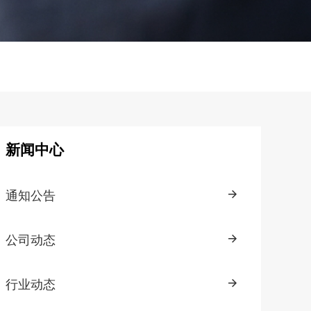
新闻中心
通知公告
公司动态
行业动态