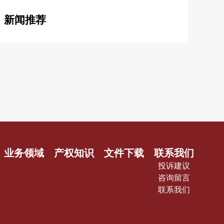
新闻推荐
业务领域
产权知识
文件下载
联系我们
投诉建议
咨询留言
联系我们