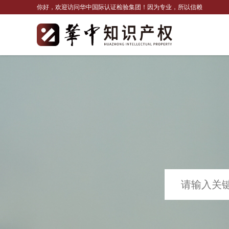
你好，欢迎访问华中国际认证检验集团！因为专业，所以信赖