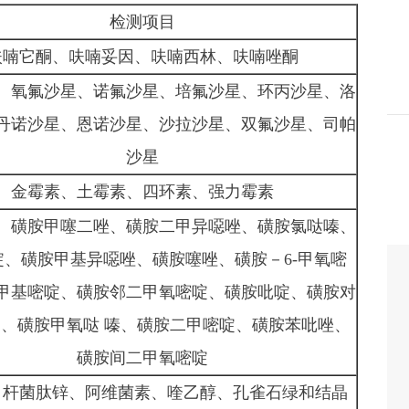
检测项目
呋喃它酮、呋喃妥因、呋喃西林、呋喃唑酮
、氧氟沙星、诺氟沙星、培氟沙星、环丙沙星、洛
丹诺沙星、恩诺沙星、沙拉沙星、双氟沙星、司帕
沙星
金霉素、土霉素、四环素、强力霉素
、磺胺甲噻二唑、磺胺二甲异噁唑、磺胺氯哒嗪、
啶、磺胺甲基异噁唑、磺胺噻唑、磺胺－
6-甲氧嘧
甲基嘧啶、磺胺邻二甲氧嘧啶、磺胺吡啶、磺胺对
、磺胺甲氧哒 嗪、磺胺二甲嘧啶、磺胺苯吡唑、
磺胺间二甲氧嘧啶
、杆菌肽锌、阿维菌素、喹乙醇、孔雀石绿和结晶