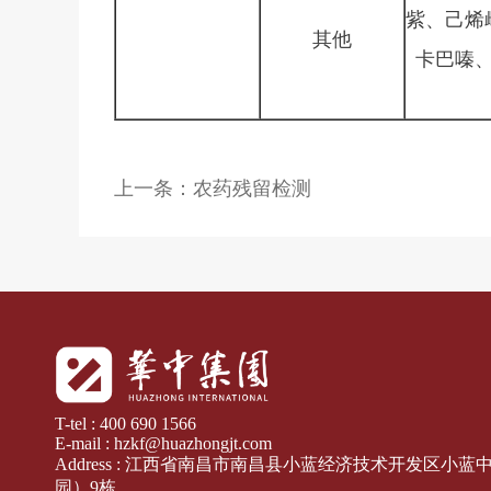
紫、己烯
其他
卡巴嗪
上一条：农药残留检测
T-tel : 400 690 1566
E-mail : hzkf@huazhongjt.com
Address : 江西省南昌市南昌县小蓝经济技术开发区小
园）9栋