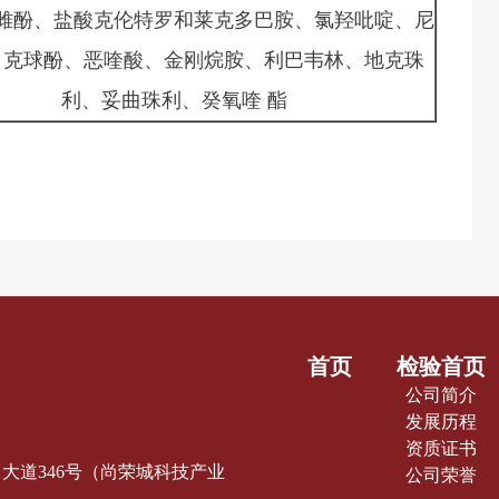
雌酚、盐酸克伦特罗和莱克多巴胺、氯羟吡啶、尼
、克球酚、恶喹酸、金刚烷胺、利巴韦林、地克珠
利、妥曲珠利、癸氧喹
酯
首页
检验首页
公司简介
发展历程
资质证书
蓝中大道346号（尚荣城科技产业
公司荣誉