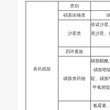
类别
硝基呋喃类
依诺沙星
沙星类
美沙星、
四环素族
磺胺醋酰
兽药残留
磺胺嘧
磺胺类药物
啶、磺胺
甲氧嘧啶
氯霉素